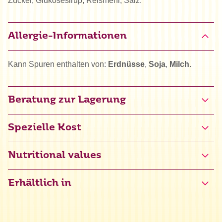
Zucker, Glukosesirup, Reismehl, Salz.
Allergie-Informationen
Kann Spuren enthalten von:
Erdnüsse
,
Soja
,
Milch
.
Beratung zur Lagerung
Spezielle Kost
Halal
Nutritional values
Erhältlich in
Energie
1627 kJ / 383 kcal
Fett
0 g