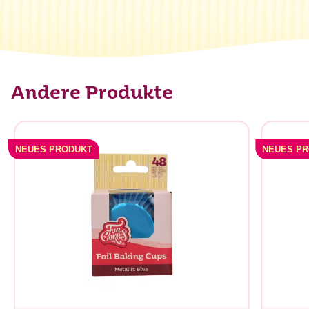
Andere Produkte
NEUES PRODUKT
NEUES P