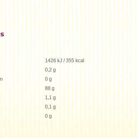
es
1426 kJ / 355 kcal
0,2 g
en
0 g
88 g
1,1 g
0,1 g
0 g