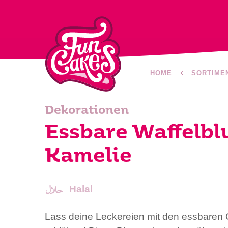
HOME
SORTIME
Dekorationen
Essbare Waffelb
Kamelie
Halal
Lass deine Leckereien mit den essbare