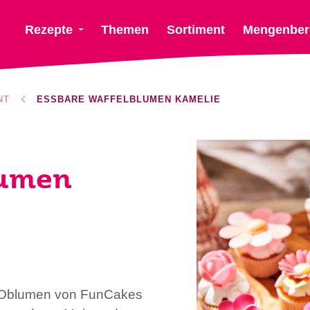
Rezepte
Themen
Sortiment
Mengenber
NT
ESSBARE WAFFELBLUMEN KAMELIE
lumen
n Oblumen von FunCakes