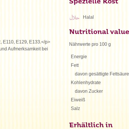
Spezielle Kost
Halal
Nutritional valu
2, E110, E129, E133.</p>
Nährwerte pro 100 g
 und Aufmerksamkeit bei
Energie
Fett
davon gesättigte Fettsäur
Kohlenhydrate
davon Zucker
Eiweiß
Salz
Erhältlich in