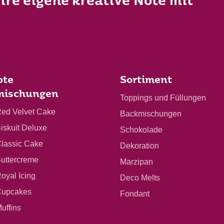
Ihre eigene kreative Note mit
bte
Sortiment
mischungen
Toppings und Füllungen
Red Velvet Cake
Backmischungen
Biskuit Deluxe
Schokolade
Classic Cake
Dekoration
Buttercreme
Marzipan
Royal Icing
Deco Melts
 Cupcakes
Fondant
Muffins