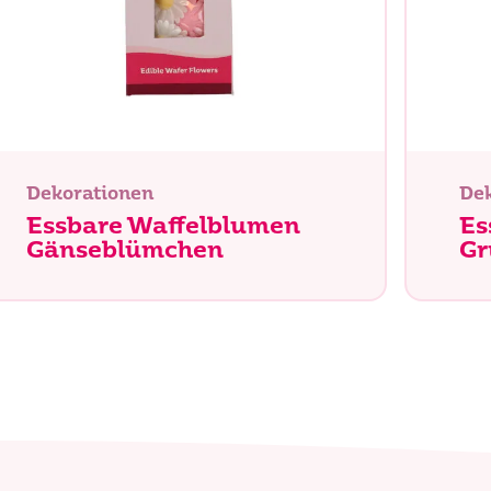
Dekorationen
Dek
Essbare Waffelblumen
Es
Gänseblümchen
Gr