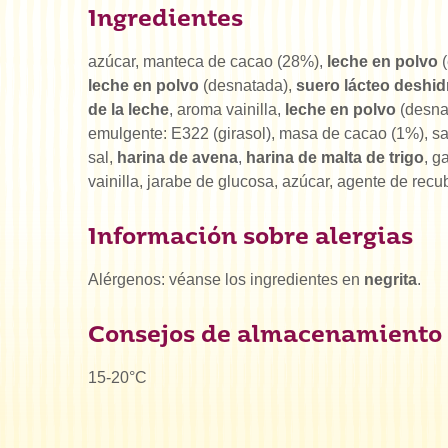
Ingredientes
azúcar, manteca de cacao (28%),
leche en polvo
(
leche en polvo
(desnatada),
suero lácteo deshid
de la leche
, aroma vainilla,
leche en polvo
(desna
emulgente: E322 (girasol), masa de cacao (1%), sa
sal,
harina de avena
,
harina de malta de trigo
, g
vainilla, jarabe de glucosa, azúcar, agente de recu
Información sobre alergias
Alérgenos: véanse los ingredientes en
negrita
.
Consejos de almacenamiento
15-20°C