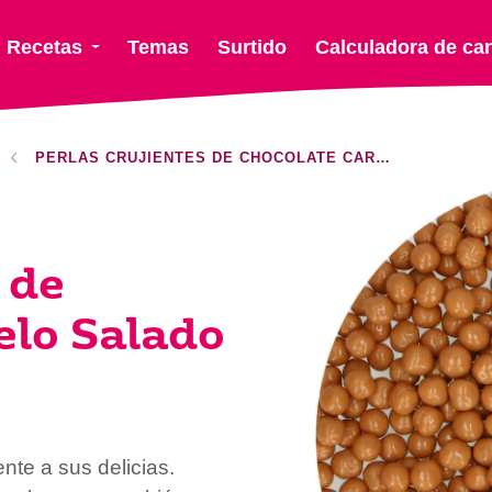
Recetas
Temas
Surtido
Calculadora de ca
PERLAS CRUJIENTES DE CHOCOLATE CARAMELO SALADO
 de
elo Salado
nte a sus delicias.