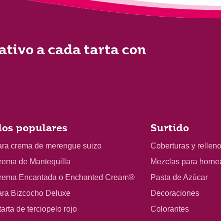
ativo a cada tarta con
os populares
Surtido
ara crema de merengue suizo
Coberturas y rellen
rema de Mantequilla
Mezclas para horne
rema Encantada o Enchanted Cream®
Pasta de Azúcar
ara Bizcocho Deluxe
Decoraciones
arta de terciopelo rojo
Colorantes