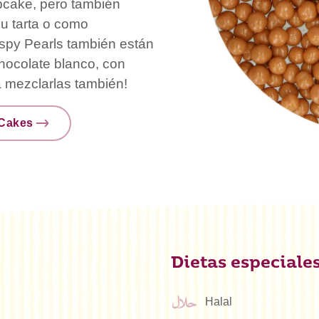
pcake, pero también
su tarta o como
spy Pearls también están
hocolate blanco, con
a mezclarlas también!
nCakes
Dietas especiale
Halal