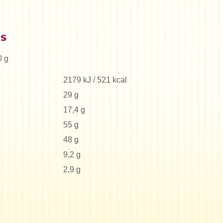
es
0 g
2179 kJ / 521 kcal
29 g
17,4 g
55 g
48 g
9,2 g
2,9 g