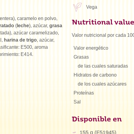
Vega
entera), caramelo en polvo,
Nutritional valu
ratado
(
leche
), azúcar,
grasa
tada), azúcar caramelizado,
Valor nutricional por cada 10
l,
harina de trigo
, azúcar,
asificante: E500, aroma
Valor energético
brimiento: E414.
Grasas
de las cuales saturadas
Hidratos de carbono
de los cuales azúcares
Proteínas
Sal
Disponible en
155 g (F51945)