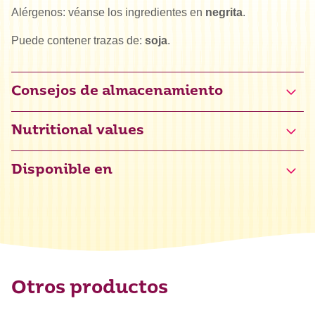
Alérgenos: véanse los ingredientes en
negrita
.
Puede contener trazas de:
soja
.
Consejos de almacenamiento
Nutritional values
Disponible en
Valor energético
2517 kJ / 605 kcal
Grasas
43 g
de las cuales saturadas
27 g
Hidratos de carbono
47 g
de los cuales azúcares
47 g
Otros productos
Proteínas
6,5 g