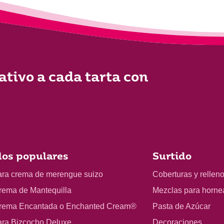
ativo a cada tarta con
os populares
Surtido
ara crema de merengue suizo
Coberturas y rellen
rema de Mantequilla
Mezclas para horne
rema Encantada o Enchanted Cream®
Pasta de Azúcar
ara Bizcocho Deluxe
Decoraciones