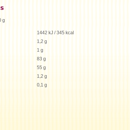
es
0 g
1442 kJ / 345 kcal
1,2 g
1 g
83 g
55 g
1,2 g
0,1 g
Buscar