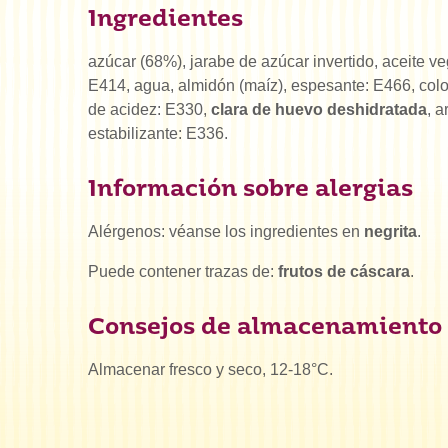
Ingredientes
azúcar (68%), jarabe de azúcar invertido, aceite ve
E414, agua, almidón (maíz), espesante: E466, colo
de acidez: E330,
clara de huevo deshidratada
, a
estabilizante: E336.
Información sobre alergias
Alérgenos: véanse los ingredientes en
negrita
.
Puede contener trazas de:
frutos de cáscara
.
¿Qué es
Consejos de almacenamiento
Almacenar fresco y seco, 12-18°C.