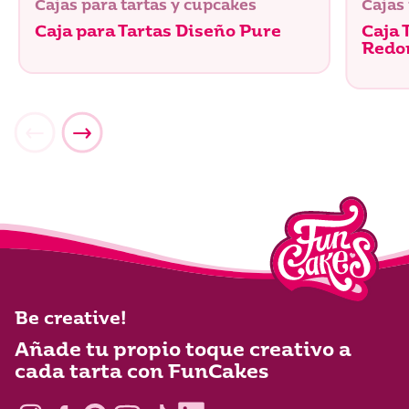
Cajas para tartas y cupcakes
Cajas
Caja para Tartas Diseño Pure
Caja 
Redo
Be creative!
Añade tu propio toque creativo a
cada tarta con FunCakes