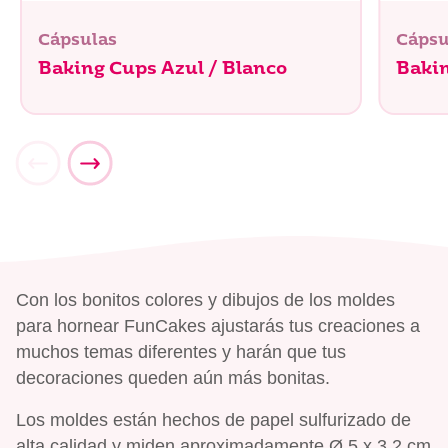
Cápsulas
Cápsu
Baking Cups Azul / Blanco
Baki
Con los bonitos colores y dibujos de los moldes
para hornear FunCakes ajustarás tus creaciones a
muchos temas diferentes y harán que tus
decoraciones queden aún más bonitas.
Los moldes están hechos de papel sulfurizado de
alta calidad y miden aproximadamente Ø 5 x 3,2 cm