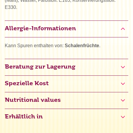
(Mais), Wasser, Farbstoff: E163, Konservierungsstoff:
E330.
Allergie-Informationen
Kann Spuren enthalten von:
Schalenfrüchte
.
Beratung zur Lagerung
Spezielle Kost
Glutenfrei zertifiziert (NL-090-152)
Nutritional values
Erhältlich in
Energie
1430 kJ / 342 kcal