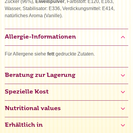
Zucker (96%),
Eiweißpulver
, Farbstoff: E120, E163,
Wasser, Stabilisator: E336, Verdickungsmittel: E414,
natürliches Aroma (Vanille).
Allergie-Informationen
Für Allergene siehe
fett
gedruckte Zutaten.
Beratung zur Lagerung
Spezielle Kost
Glutenfrei zertifiziert (NL-090-216)
Nutritional values
Erhältlich in