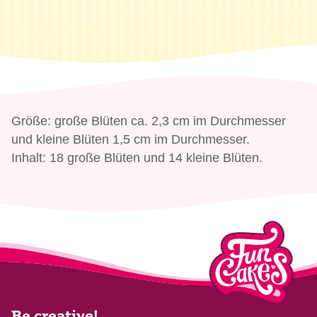
Energie
1678 kJ / 402 kcal
Fett
0 g
davon gesättigte Fettsäuren
0 g
Kohlenhydrate
97 g
davon Zucker
97 g
Eiweiß
1,4 g
Größe: große Blüten ca. 2,3 cm im Durchmesser
Salz
0,1 g
und kleine Blüten 1,5 cm im Durchmesser.
Inhalt: 18 große Blüten und 14 kleine Blüten.