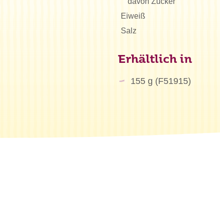
davon Zucker
chen Sie?
Eiweiß
Salz
Erhältlich in
155 g (F51915)