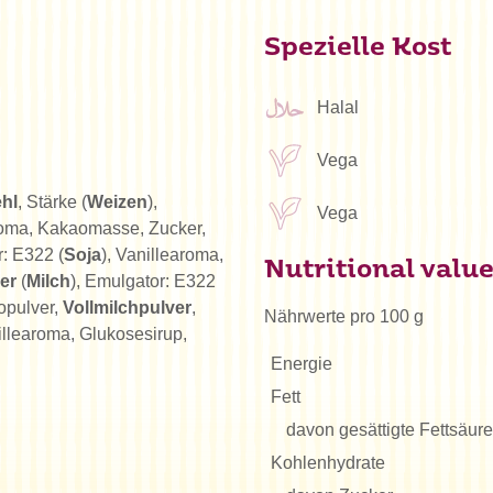
Spezielle Kost
Halal
Vega
hl
, Stärke (
Weizen
),
Vega
aroma, Kakaomasse, Zucker,
r: E322 (
Soja
), Vanillearoma,
Nutritional valu
er
(
Milch
), Emulgator: E322
opulver,
Vollmilchpulver
,
Nährwerte pro 100 g
illearoma, Glukosesirup,
Energie
Fett
davon gesättigte Fettsäur
Kohlenhydrate