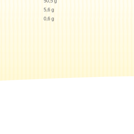
50,5 g
5,6 g
0,6 g
Suche