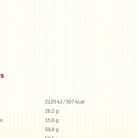
es
2120 kJ / 507 kcal
26,2 g
en
15,6 g
59,8 g