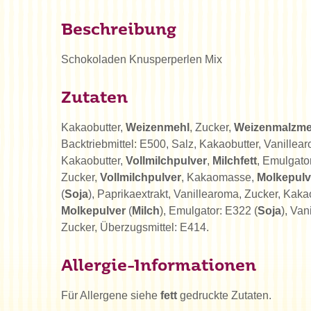
Beschreibung
Schokoladen Knusperperlen Mix
Zutaten
Kakaobutter,
Weizenmehl
, Zucker,
Weizenmalzme
Backtriebmittel: E500, Salz, Kakaobutter, Vanille
Kakaobutter,
Vollmilchpulver
,
Milchfett
, Emulgato
Zucker,
Vollmilchpulver
, Kakaomasse,
Molkepulv
(
Soja
), Paprikaextrakt, Vanillearoma, Zucker, Kaka
Molkepulver
(
Milch
), Emulgator: E322 (
Soja
), Van
Zucker, Überzugsmittel: E414.
Allergie-Informationen
Für Allergene siehe
fett
gedruckte Zutaten.