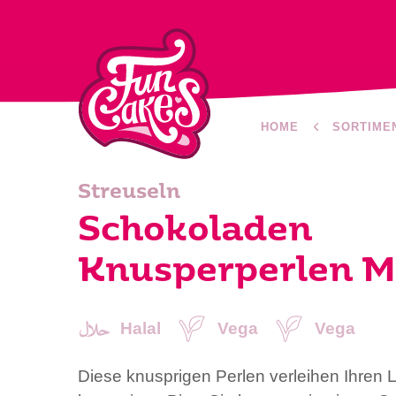
HOME
SORTIME
Streuseln
Schokoladen
Knusperperlen M
Halal
Vega
Vega
Diese knusprigen Perlen verleihen Ihren