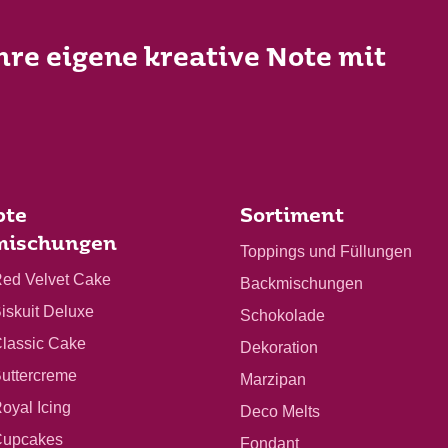
Ihre eigene kreative Note mit
bte
Sortiment
mischungen
Toppings und Füllungen
Red Velvet Cake
Backmischungen
Biskuit Deluxe
Schokolade
Classic Cake
Dekoration
Buttercreme
Marzipan
Royal Icing
Deco Melts
 Cupcakes
Fondant