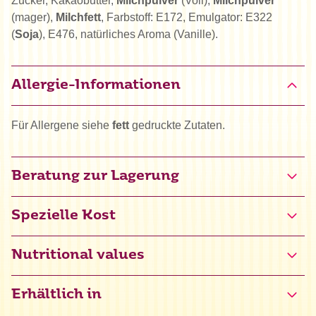
Zucker, Kakaobutter,
Milchpulver
(Voll),
Milchpulver
(mager),
Milchfett
, Farbstoff: E172, Emulgator: E322
(
Soja
), E476, natürliches Aroma (Vanille).
Allergie-Informationen
Für Allergene siehe
fett
gedruckte Zutaten.
Beratung zur Lagerung
Spezielle Kost
Glutenfrei zertifiziert (NL-090-181)
Nutritional values
Erhältlich in
Energie
2347 kJ / 562 kcal