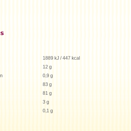
es
1889 kJ / 447 kcal
12 g
en
0,9 g
83 g
81 g
3 g
0,1 g