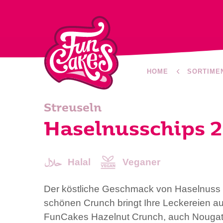
HOME
SORTIME
Streuseln
Haselnusschips 2
Halal
Veganer
Der köstliche Geschmack von Haselnuss 
schönen Crunch bringt Ihre Leckereien au
FunCakes Hazelnut Crunch, auch Nougati