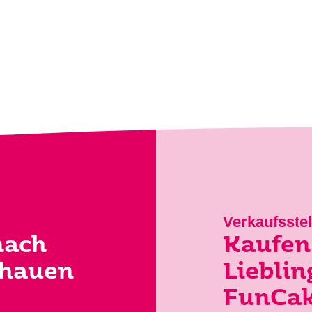
chen Sie?
Verkaufsstel
nach
Kaufen 
chauen
Lieblin
FunCa