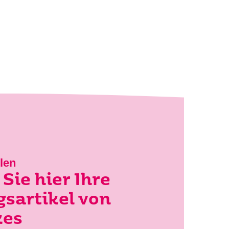
Suche
len
Sie hier Ihre
gsartikel von
kes