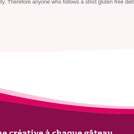
ty. Therefore anyone who follows a strict gluten free die
he créative à chaque gâteau