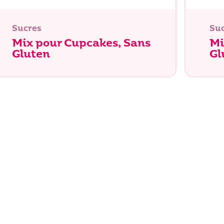
Sucres
Su
Recherche
Mix pour Cupcakes, Sans
Mi
Gluten
Gl