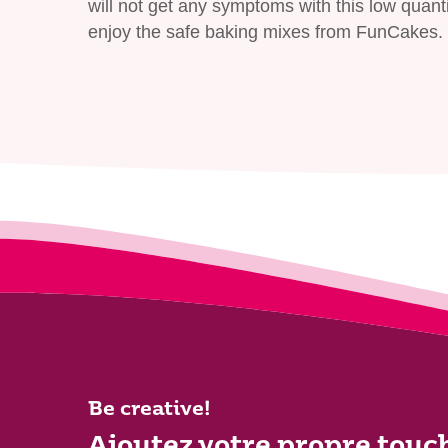
will not get any symptoms with this low quanti
enjoy the safe baking mixes from FunCakes.
Be creative!
Ajoutez votre propre touc