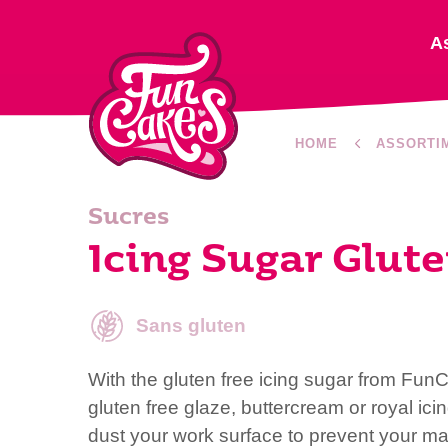
A
HOME
ASSORTI
Sucres
Icing Sugar Glute
Sans gluten
With the gluten free icing sugar from Fu
gluten free glaze, buttercream or royal icin
dust your work surface to prevent your ma