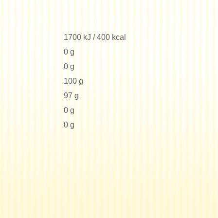
1700 kJ / 400 kcal
0 g
0 g
100 g
97 g
0 g
0 g