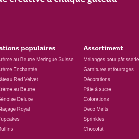
ations populaires
Assortiment
Crème au Beurre Meringue Suisse
Mélanges pour pâtisserie
Crème Enchantée
Garnitures et fourrages
gâteau Red Velvet
Décorations
Crème au Beurre
Pâte à sucre
Génoise Deluxe
Colorations
Glaçage Royal
Deco Melts
Cupcakes
Sprinkles
uffins
Chocolat