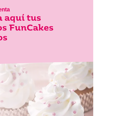
enta
 aquí tus
los FunCakes
os