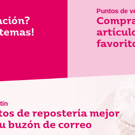
Puntos de v
ación?
Compra
 temas!
artícu
favorit
tín
tos de repostería mejor
u buzón de correo